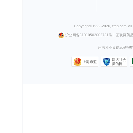
Copyright©
1999-
2026
,
ctrip.com
. Al
沪公网备31010502002731号
丨
互联网药
违法和不良信息举报电话0
网络社会
上海市监
征信网