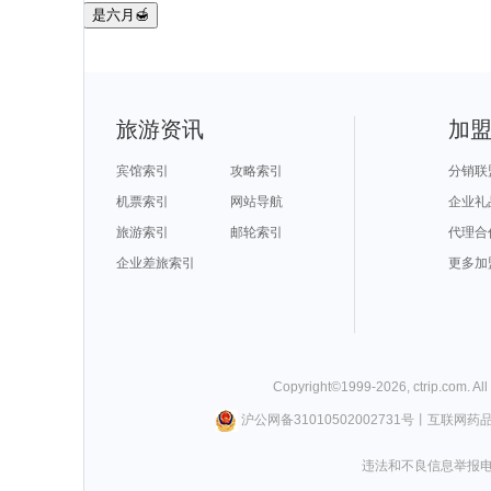
是六月🍯
旅游资讯
加
宾馆索引
攻略索引
分销联
机票索引
网站导航
企业礼
旅游索引
邮轮索引
代理合
企业差旅索引
更多加
Copyright©
1999-
2026
,
ctrip.com
. Al
沪公网备31010502002731号
丨
互联网药
违法和不良信息举报电话0