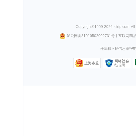
Copyright©
1999-
2026
,
ctrip.com
. Al
沪公网备31010502002731号
丨
互联网药
违法和不良信息举报电话0
网络社会
上海市监
征信网