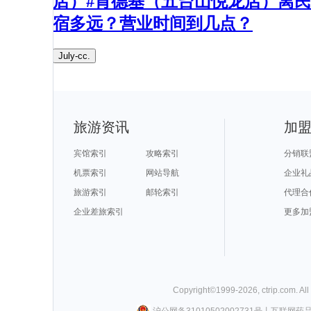
店）#肯德基（五台山悦龙店）离民
宿多远？营业时间到几点？​
July-cc.
旅游资讯
加
宾馆索引
攻略索引
分销联
机票索引
网站导航
企业礼
旅游索引
邮轮索引
代理合
企业差旅索引
更多加
Copyright©
1999-
2026
,
ctrip.com
. Al
沪公网备31010502002731号
丨
互联网药