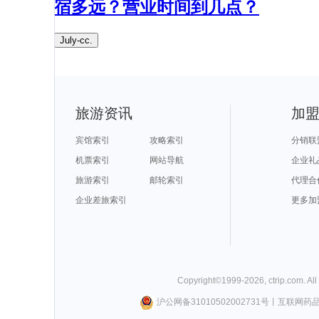
宿多远？营业时间到几点？​
July-cc.
旅游资讯
加
宾馆索引
攻略索引
分销联
机票索引
网站导航
企业礼
旅游索引
邮轮索引
代理合
企业差旅索引
更多加
Copyright©
1999-
2026
,
ctrip.com
. Al
沪公网备31010502002731号
丨
互联网药