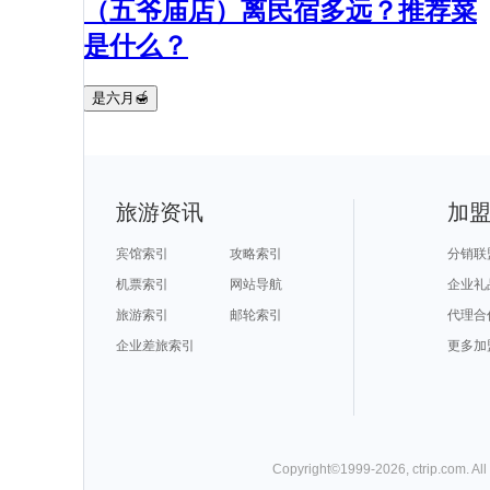
（五爷庙店）离民宿多远？推荐菜
是什么？
是六月🍯
旅游资讯
加
宾馆索引
攻略索引
分销联
机票索引
网站导航
企业礼
旅游索引
邮轮索引
代理合
企业差旅索引
更多加
Copyright©
1999-
2026
,
ctrip.com
. Al