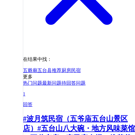
在结果中找：
五爺廟
五台县
推荐
厨房
民宿
更多
热门问题
最新问题
待回答问题
1
回答
#波月筑民宿（五爷庙五台山景区
店）#五台山八大碗・地方风味菜馆