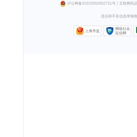
沪公网备31010502002731号
丨
互联网药
违法和不良信息举报电话0
网络社会
上海市监
征信网