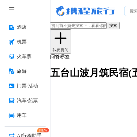
搜索
酒店
机票
我要提问
火车票
问答标签
五台山波月筑民宿(
旅游
门票·活动
汽车·船票
用车
NEW
AI行程助手