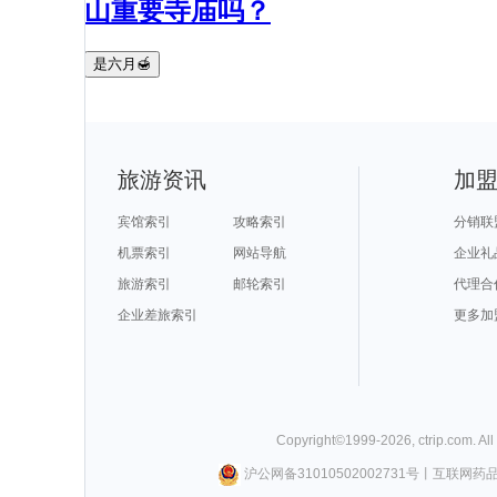
山重要寺庙吗？
是六月🍯
旅游资讯
加
宾馆索引
攻略索引
分销联
机票索引
网站导航
企业礼
旅游索引
邮轮索引
代理合
企业差旅索引
更多加
Copyright©
1999-
2026
,
ctrip.com
. Al
沪公网备31010502002731号
丨
互联网药