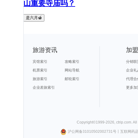
山重要寺庙吗？
是六月🍯
旅游资讯
加
宾馆索引
攻略索引
分销联
机票索引
网站导航
企业礼
旅游索引
邮轮索引
代理合
企业差旅索引
更多加
Copyright©
1999-
2026
,
ctrip.com
. Al
沪公网备31010502002731号
丨
互联网药