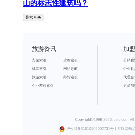
山的标志性建筑吗？
是六月🍯
旅游资讯
加
宾馆索引
攻略索引
分销联
机票索引
网站导航
企业礼
旅游索引
邮轮索引
代理合
企业差旅索引
更多加
Copyright©
1999-
2026
,
ctrip.com
. Al
沪公网备31010502002731号
丨
互联网药