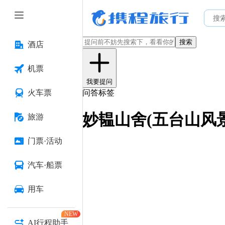
搜索
酒店
机票
我要提问
火车票
问答标签
妙韫山舍(五台山风
旅游
门票·活动
汽车·船票
用车
NEW
AI行程助手