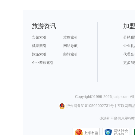
旅游资讯
加
宾馆索引
攻略索引
分销联
机票索引
网站导航
企业礼
旅游索引
邮轮索引
代理合
企业差旅索引
更多加
Copyright©
1999-
2026
,
ctrip.com
. Al
沪公网备31010502002731号
丨
互联网药
违法和不良信息举报电话0
网络社会
上海市监
征信网