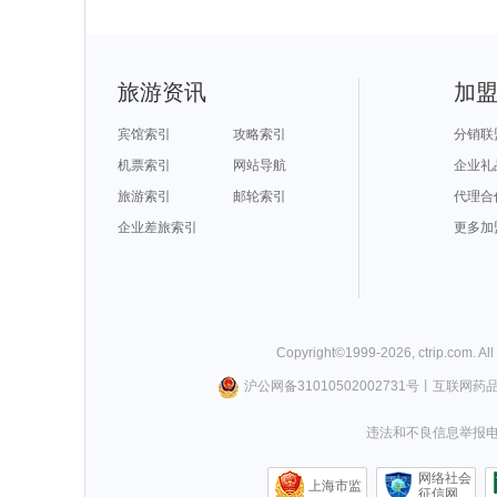
旅游资讯
加
宾馆索引
攻略索引
分销联
机票索引
网站导航
企业礼
旅游索引
邮轮索引
代理合
企业差旅索引
更多加
Copyright©
1999-
2026
,
ctrip.com
. Al
沪公网备31010502002731号
丨
互联网药
违法和不良信息举报电话0
网络社会
上海市监
征信网