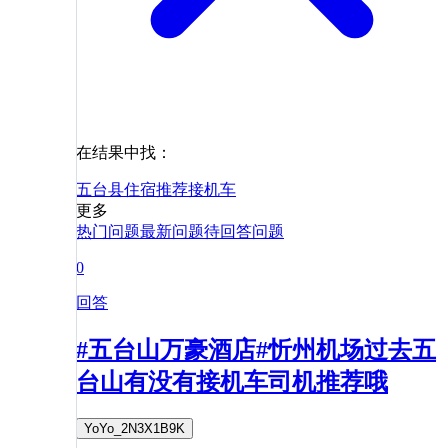
在结果中找：
五台县
住宿
推荐
接机
车
更多
热门问题
最新问题
待回答问题
0
回答
#五台山万豪酒店#忻州机场过去五
台山有没有接机车司机推荐哦
YoYo_2N3X1B9K