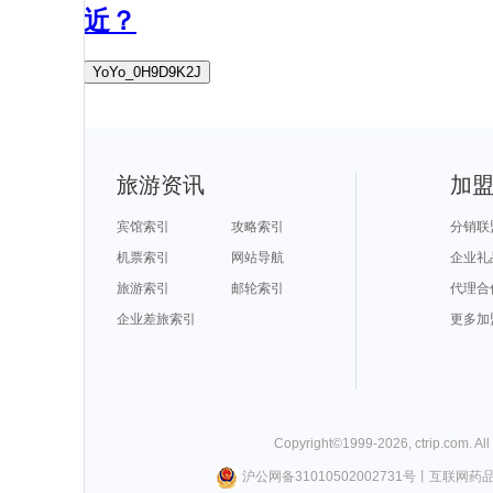
近？
YoYo_0H9D9K2J
旅游资讯
加
宾馆索引
攻略索引
分销联
机票索引
网站导航
企业礼
旅游索引
邮轮索引
代理合
企业差旅索引
更多加
Copyright©
1999-
2026
,
ctrip.com
. Al
沪公网备31010502002731号
丨
互联网药