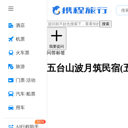
搜索
酒店
机票
我要提问
火车票
问答标签
五台山波月筑民宿(
旅游
门票·活动
汽车·船票
用车
NEW
AI行程助手