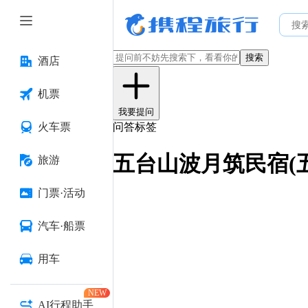
搜索
酒店
机票
我要提问
火车票
问答标签
五台山波月筑民宿(
旅游
门票·活动
汽车·船票
用车
NEW
AI行程助手