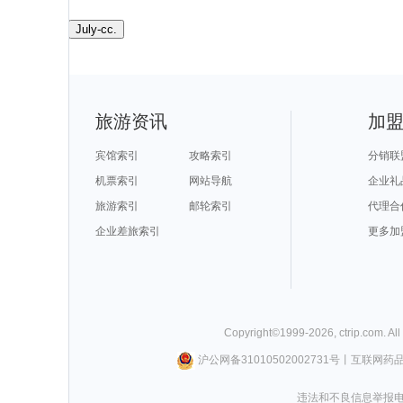
July-cc.
旅游资讯
加
宾馆索引
攻略索引
分销联
机票索引
网站导航
企业礼
旅游索引
邮轮索引
代理合
企业差旅索引
更多加
Copyright©
1999-
2026
,
ctrip.com
. Al
沪公网备31010502002731号
丨
互联网药
违法和不良信息举报电话0