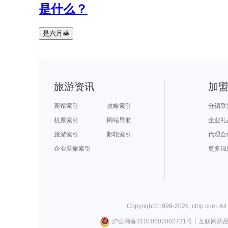
是什么？
是六月🍯
旅游资讯
加
宾馆索引
攻略索引
分销联
机票索引
网站导航
企业礼
旅游索引
邮轮索引
代理合
企业差旅索引
更多加
Copyright©
1999-
2026
,
ctrip.com
. Al
沪公网备31010502002731号
丨
互联网药