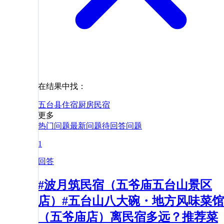
在结果中找：
五台县
住宿
厨房
民宿
更多
热门问题
最新问题
待回答问题
1
回答
#波月筑民宿（五爷庙五台山景区
店）#五台山八大碗・地方风味菜馆
（五爷庙店）离民宿多远？推荐菜