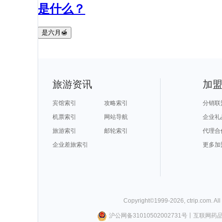
是什么？
是六月🍯
旅游资讯
加
宾馆索引
攻略索引
分销联
机票索引
网站导航
企业礼
旅游索引
邮轮索引
代理合
企业差旅索引
更多加
Copyright©
1999-
2026
,
ctrip.com
. Al
沪公网备31010502002731号
丨
互联网药