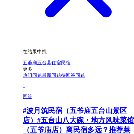
在结果中找：
五爺廟
五台县
住宿
民宿
更多
热门问题
最新问题
待回答问题
1
回答
#波月筑民宿（五爷庙五台山景区
店）#五台山八大碗・地方风味菜馆
（五爷庙店）离民宿多远？推荐菜