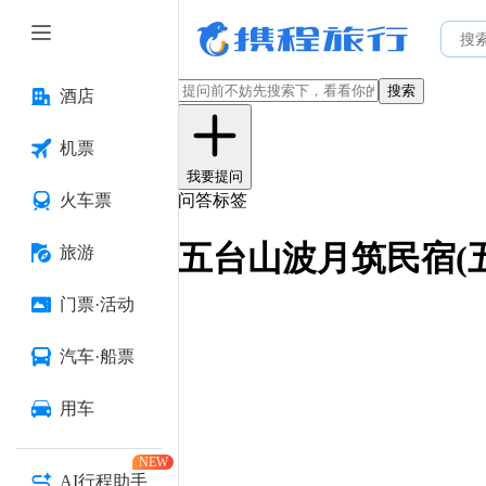
搜索
酒店
机票
我要提问
火车票
问答标签
五台山波月筑民宿(
旅游
门票·活动
汽车·船票
用车
NEW
AI行程助手