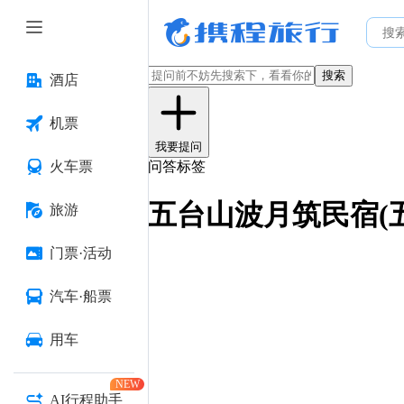
搜索
酒店
机票
我要提问
火车票
问答标签
五台山波月筑民宿(
旅游
门票·活动
汽车·船票
用车
NEW
AI行程助手