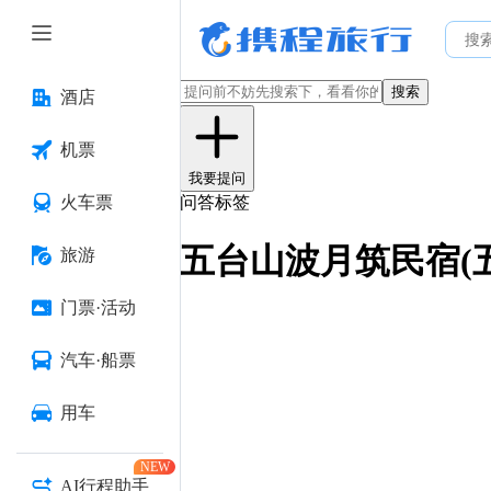
搜索
酒店
机票
我要提问
火车票
问答标签
五台山波月筑民宿(
旅游
门票·活动
汽车·船票
用车
NEW
AI行程助手