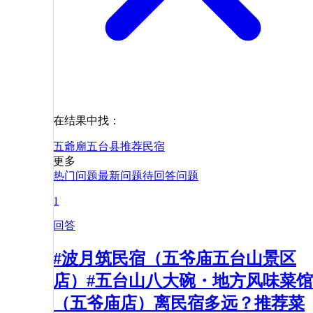
在结果中找：
五爺廟
五台县
推荐
民宿
更多
热门问题
最新问题
待回答问题
1
回答
#波月筑民宿（五爷庙五台山景区
店）#五台山八大碗・地方风味菜馆
（五爷庙店）离民宿多远？推荐菜