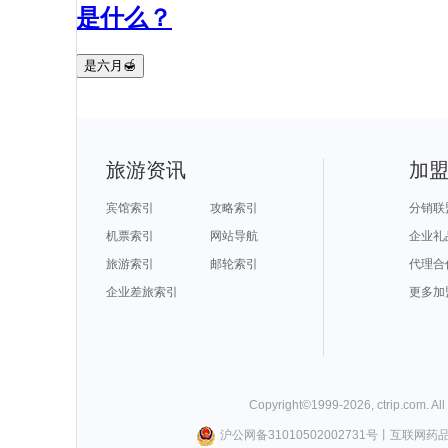
是什么？
是六月🍯
旅游资讯
加
宾馆索引
攻略索引
分销联
机票索引
网站导航
企业礼
旅游索引
邮轮索引
代理合
企业差旅索引
更多加
Copyright©
1999-
2026
,
ctrip.com
. Al
沪公网备31010502002731号
丨
互联网药