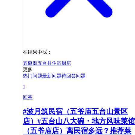
在结果中找：
五爺廟
五台县
住宿
厨房
更多
热门问题
最新问题
待回答问题
1
回答
#波月筑民宿（五爷庙五台山景区
店）#五台山八大碗・地方风味菜馆
（五爷庙店）离民宿多远？推荐菜