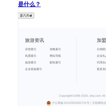
是什么？
是六月🍯
旅游资讯
加
宾馆索引
攻略索引
分销联
机票索引
网站导航
企业礼
旅游索引
邮轮索引
代理合
企业差旅索引
更多加
Copyright©
1999-
2026
,
ctrip.com
. Al
沪公网备31010502002731号
丨
互联网药