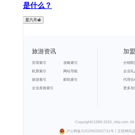
是什么？
是六月🍯
旅游资讯
加
宾馆索引
攻略索引
分销联
机票索引
网站导航
企业礼
旅游索引
邮轮索引
代理合
企业差旅索引
更多加
Copyright©
1999-
2026
,
ctrip.com
. Al
沪公网备31010502002731号
丨
互联网药