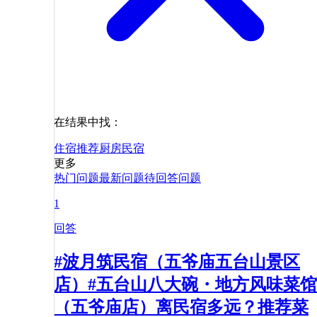
在结果中找：
住宿
推荐
厨房
民宿
更多
热门问题
最新问题
待回答问题
1
回答
#波月筑民宿（五爷庙五台山景区
店）#五台山八大碗・地方风味菜馆
（五爷庙店）离民宿多远？推荐菜