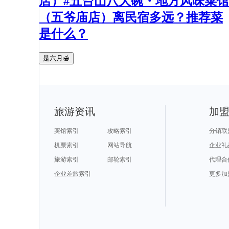
店）#五台山八大碗・地方风味菜馆
（五爷庙店）离民宿多远？推荐菜
是什么？
是六月🍯
旅游资讯
加
宾馆索引
攻略索引
分销联
机票索引
网站导航
企业礼
旅游索引
邮轮索引
代理合
企业差旅索引
更多加