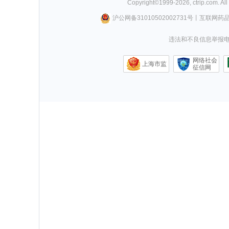
Copyright©
1999-
2026
,
ctrip.com
. Al
沪公网备31010502002731号
丨
互联网药
违法和不良信息举报电话0
网络社会
上海市监
征信网