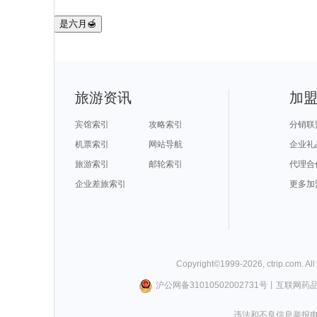
是六月🍯
旅游资讯
加
宾馆索引
攻略索引
分销联
机票索引
网站导航
企业礼
旅游索引
邮轮索引
代理合
企业差旅索引
更多加
Copyright©
1999-
2026
,
ctrip.com
. Al
沪公网备31010502002731号
丨
互联网药
违法和不良信息举报电话0