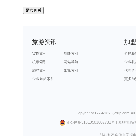
是六月🍯
旅游资讯
加
宾馆索引
攻略索引
分销联
机票索引
网站导航
企业礼
旅游索引
邮轮索引
代理合
企业差旅索引
更多加
Copyright©
1999-
2026
,
ctrip.com
. Al
沪公网备31010502002731号
丨
互联网药
违法和不良信息举报电话0