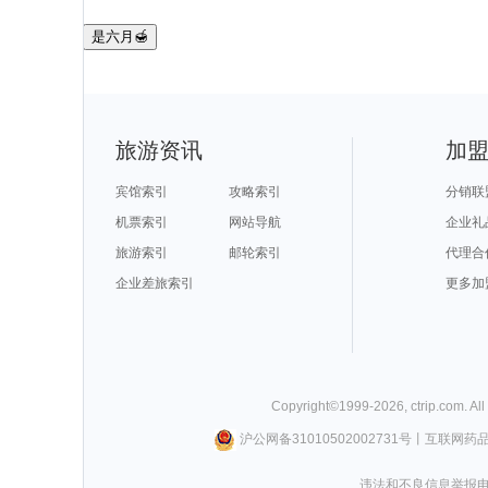
是六月🍯
旅游资讯
加
宾馆索引
攻略索引
分销联
机票索引
网站导航
企业礼
旅游索引
邮轮索引
代理合
企业差旅索引
更多加
Copyright©
1999-
2026
,
ctrip.com
. Al
沪公网备31010502002731号
丨
互联网药
违法和不良信息举报电话0