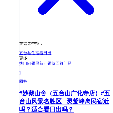
在结果中找：
五台县
住宿
看日出
更多
热门问题
最新问题
待回答问题
1
回答
#妙藏山舍（五台山广化寺店）#五
台山风景名胜区 - 灵鹫峰离民宿近
吗？适合看日出吗？