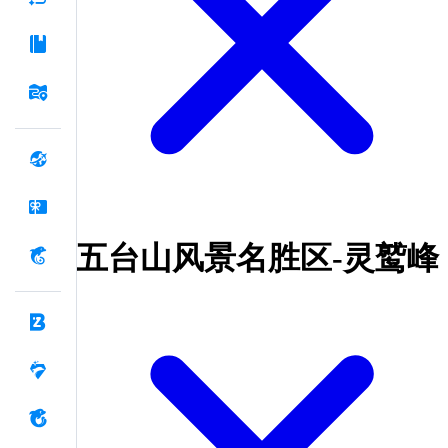
五台山风景名胜区-灵鹫峰