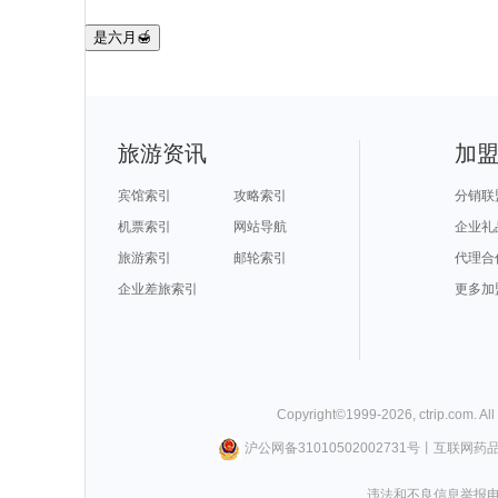
是六月🍯
旅游资讯
加
宾馆索引
攻略索引
分销联
机票索引
网站导航
企业礼
旅游索引
邮轮索引
代理合
企业差旅索引
更多加
Copyright©
1999-
2026
,
ctrip.com
. Al
沪公网备31010502002731号
丨
互联网药
违法和不良信息举报电话0