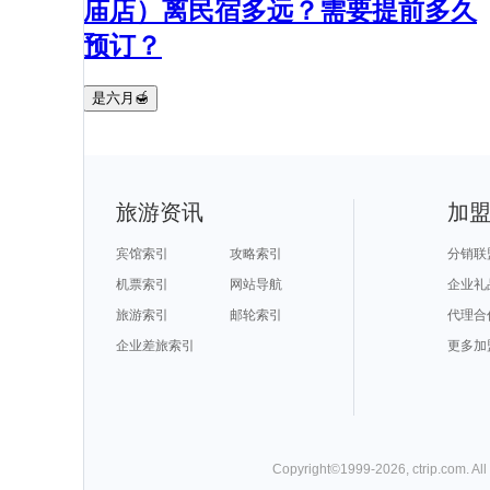
庙店）离民宿多远？需要提前多久
预订？
是六月🍯
旅游资讯
加
宾馆索引
攻略索引
分销联
机票索引
网站导航
企业礼
旅游索引
邮轮索引
代理合
企业差旅索引
更多加
Copyright©
1999-
2026
,
ctrip.com
. Al