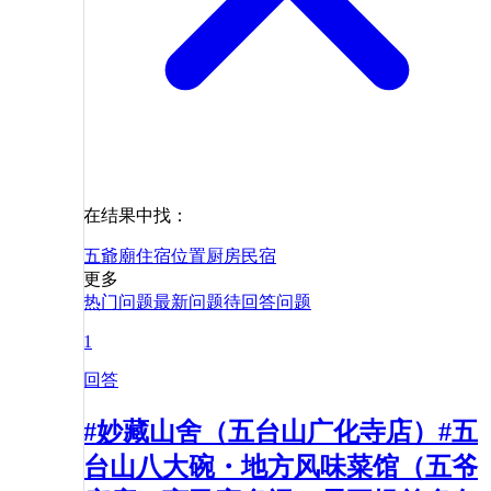
在结果中找：
五爺廟
住宿
位置
厨房
民宿
更多
热门问题
最新问题
待回答问题
1
回答
#妙藏山舍（五台山广化寺店）#五
台山八大碗・地方风味菜馆（五爷