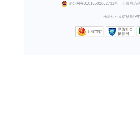
沪公网备31010502002731号
丨
互联网药
违法和不良信息举报电话0
网络社会
上海市监
征信网