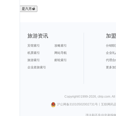
是六月🍯
旅游资讯
加
宾馆索引
攻略索引
分销联
机票索引
网站导航
企业礼
旅游索引
邮轮索引
代理合
企业差旅索引
更多加
Copyright©
1999-
2026
,
ctrip.com
. Al
沪公网备31010502002731号
丨
互联网药
违法和不良信息举报电话0