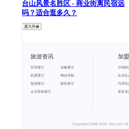
台山风景名胜区 - 商业街离民宿远
吗？适合逛多久？
是六月🍯
旅游资讯
加
宾馆索引
攻略索引
分销联
机票索引
网站导航
企业礼
旅游索引
邮轮索引
代理合
企业差旅索引
更多加
Copyright©
1999-
2026
,
ctrip.com
. Al