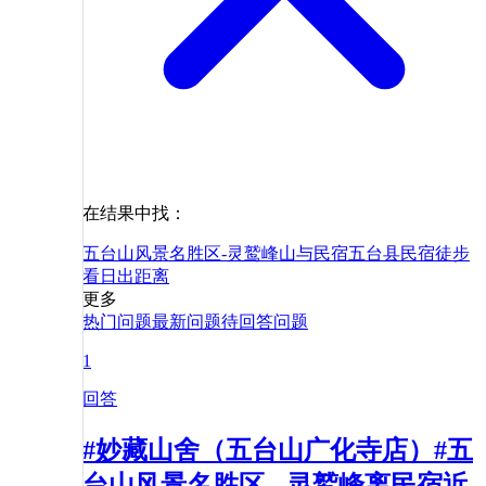
在结果中找：
五台山风景名胜区-灵鹫峰
山与民宿
五台县
民宿
徒步
看日出
距离
更多
热门问题
最新问题
待回答问题
1
回答
#妙藏山舍（五台山广化寺店）#五
台山风景名胜区 - 灵鹫峰离民宿近