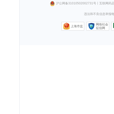
沪公网备31010502002731号
丨
互联网药
违法和不良信息举报电话0
网络社会
上海市监
征信网