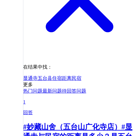
在结果中找：
显通寺
五台县
住宿
距离
民宿
更多
热门问题
最新问题
待回答问题
1
回答
#妙藏山舍（五台山广化寺店）#显