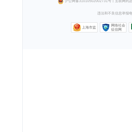
沪公网备31010502002731号
丨
互联网药
违法和不良信息举报电话0
网络社会
上海市监
征信网