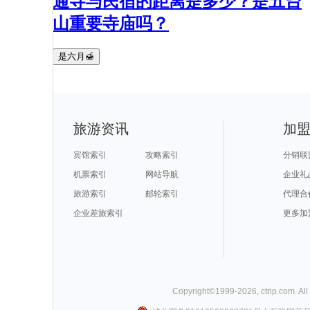
通寺与民宿的距离是多少？是五台
山重要寺庙吗？
是六月🍯
旅游资讯
加
宾馆索引
攻略索引
分销联
机票索引
网站导航
企业礼
旅游索引
邮轮索引
代理合
企业差旅索引
更多加
Copyright©
1999-
2026
,
ctrip.com
. Al