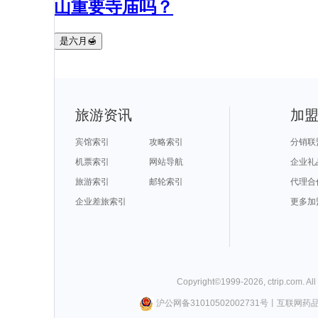
山重要寺庙吗？
是六月🍯
旅游资讯
加
宾馆索引
攻略索引
分销联
机票索引
网站导航
企业礼
旅游索引
邮轮索引
代理合
企业差旅索引
更多加
Copyright©
1999-
2026
,
ctrip.com
. Al
沪公网备31010502002731号
丨
互联网药