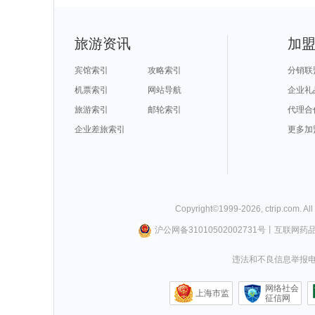
旅游资讯
加
宾馆索引
攻略索引
分销联
机票索引
网站导航
企业礼
旅游索引
邮轮索引
代理合
企业差旅索引
更多加
Copyright©
1999-
2026
,
ctrip.com
. Al
沪公网备31010502002731号
丨
互联网药
违法和不良信息举报电话0
网络社会
上海市监
征信网