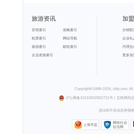
旅游资讯
加
宾馆索引
攻略索引
分销联
机票索引
网站导航
企业礼
旅游索引
邮轮索引
代理合
企业差旅索引
更多加
Copyright©
1999-
2026
,
ctrip.com
. Al
沪公网备31010502002731号
丨
互联网药
违法和不良信息举报电话0
网络社会
上海市监
征信网