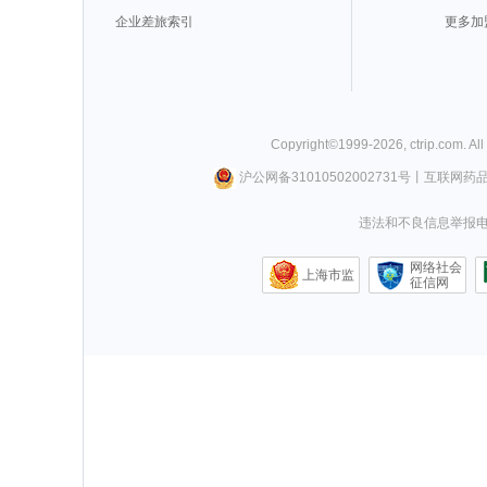
企业差旅索引
更多加
Copyright©
1999-
2026
,
ctrip.com
. Al
沪公网备31010502002731号
丨
互联网药
违法和不良信息举报电话0
网络社会
上海市监
征信网