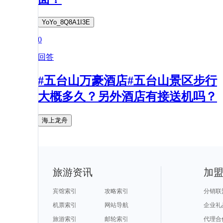
YoYo_8Q8A1I3E
0
回答
#五台山万豪酒店#五台山景区步行
大概多久？另外酒店有接送机吗？
海上龙舟
旅游资讯
加
宾馆索引
攻略索引
分销联
机票索引
网站导航
企业礼
旅游索引
邮轮索引
代理合