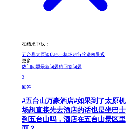
在结果中找：
五台县
太原
酒店
巴士
机场
步行
接送机
景观
更多
热门问题
最新问题
待回答问题
3
回答
#五台山万豪酒店#如果到了太原机
场想直接先去酒店的话也是坐巴士
到五台山吗，酒店在五台山景区里
面？