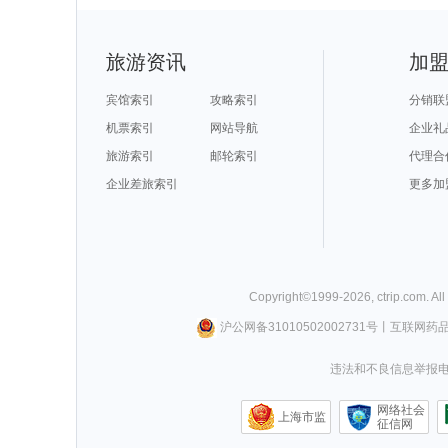
旅游资讯
加
宾馆索引
攻略索引
分销联
机票索引
网站导航
企业礼
旅游索引
邮轮索引
代理合
企业差旅索引
更多加
Copyright©
1999-
2026
,
ctrip.com
. Al
沪公网备31010502002731号
丨
互联网药
违法和不良信息举报电话0
网络社会
上海市监
征信网