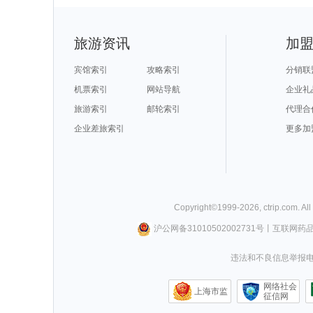
旅游资讯
加
宾馆索引
攻略索引
分销联
机票索引
网站导航
企业礼
旅游索引
邮轮索引
代理合
企业差旅索引
更多加
Copyright©
1999-
2026
,
ctrip.com
. Al
沪公网备31010502002731号
丨
互联网药
违法和不良信息举报电话0
网络社会
上海市监
征信网