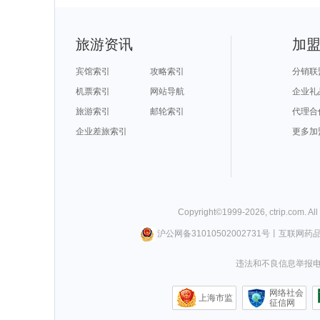
旅游资讯
加
宾馆索引
攻略索引
分销联
机票索引
网站导航
企业礼
旅游索引
邮轮索引
代理合
企业差旅索引
更多加
Copyright©
1999-
2026
,
ctrip.com
. Al
沪公网备31010502002731号
丨
互联网药
违法和不良信息举报电话0
网络社会
上海市监
征信网