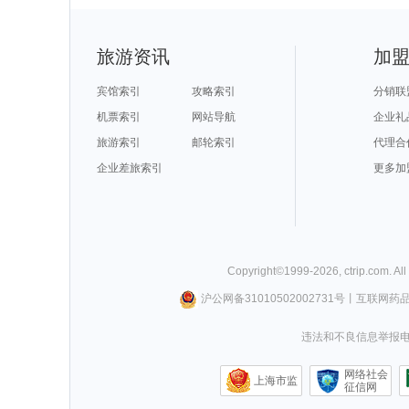
旅游资讯
加
宾馆索引
攻略索引
分销联
机票索引
网站导航
企业礼
旅游索引
邮轮索引
代理合
企业差旅索引
更多加
Copyright©
1999-
2026
,
ctrip.com
. Al
沪公网备31010502002731号
丨
互联网药
违法和不良信息举报电话0
网络社会
上海市监
征信网