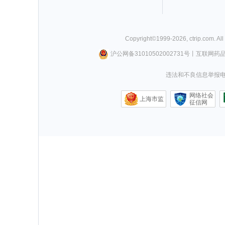
Copyright©
1999-
2026
,
ctrip.com
. Al
沪公网备31010502002731号
丨
互联网药
违法和不良信息举报电话0
网络社会
上海市监
征信网