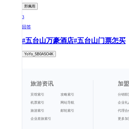
邢佩雨
3
回答
#五台山万豪酒店#五台山门票怎买
YoYo_5B0A5O4K
旅游资讯
加
宾馆索引
攻略索引
分销联
机票索引
网站导航
企业礼
旅游索引
邮轮索引
代理合
企业差旅索引
更多加