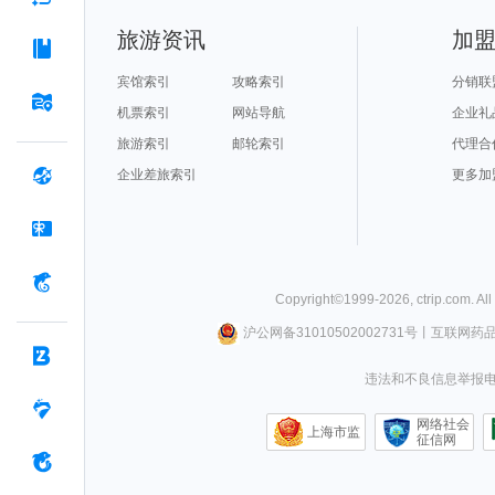
旅游资讯
加
宾馆索引
攻略索引
分销联
机票索引
网站导航
企业礼
旅游索引
邮轮索引
代理合
企业差旅索引
更多加
Copyright©
1999-
2026
,
ctrip.com
. Al
沪公网备31010502002731号
丨
互联网药
违法和不良信息举报电话0
网络社会
上海市监
征信网