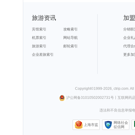
旅游资讯
加
宾馆索引
攻略索引
分销联
机票索引
网站导航
企业礼
旅游索引
邮轮索引
代理合
企业差旅索引
更多加
Copyright©
1999-
2026
,
ctrip.com
. Al
沪公网备31010502002731号
丨
互联网药
违法和不良信息举报电话0
网络社会
上海市监
征信网