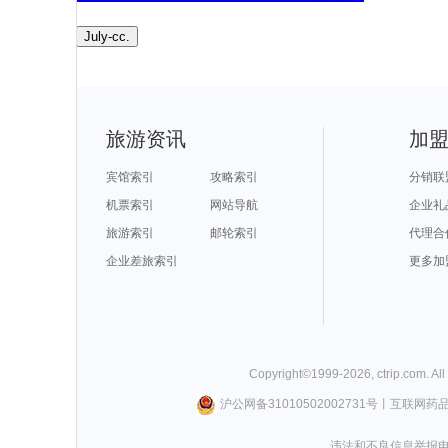
July-cc.
旅游资讯
加
宾馆索引
攻略索引
分销联
机票索引
网站导航
企业礼
旅游索引
邮轮索引
代理合
企业差旅索引
更多加
Copyright©
1999-
2026
,
ctrip.com
. Al
沪公网备31010502002731号
丨
互联网药
违法和不良信息举报电话0