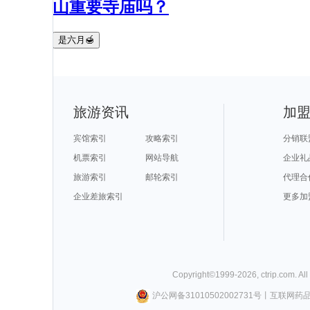
山重要寺庙吗？
是六月🍯
旅游资讯
加
宾馆索引
攻略索引
分销联
机票索引
网站导航
企业礼
旅游索引
邮轮索引
代理合
企业差旅索引
更多加
Copyright©
1999-
2026
,
ctrip.com
. Al
沪公网备31010502002731号
丨
互联网药