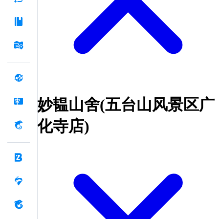
妙韫山舍(五台山风景区广
化寺店)