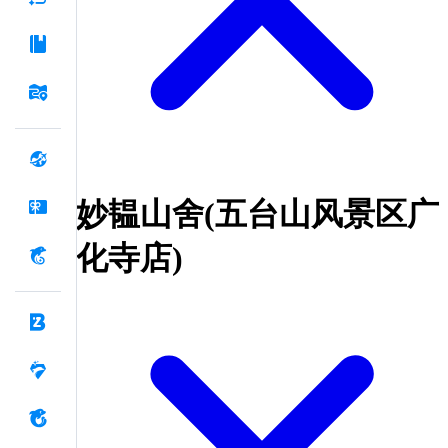
妙韫山舍(五台山风景区广
化寺店)