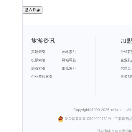
是六月🍯
旅游资讯
加
宾馆索引
攻略索引
分销联
机票索引
网站导航
企业礼
旅游索引
邮轮索引
代理合
企业差旅索引
更多加
Copyright©
1999-
2026
,
ctrip.com
. Al
沪公网备31010502002731号
丨
互联网药
违法和不良信息举报电话0