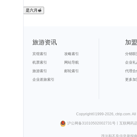
是六月🍯
旅游资讯
加
宾馆索引
攻略索引
分销联
机票索引
网站导航
企业礼
旅游索引
邮轮索引
代理合
企业差旅索引
更多加
Copyright©
1999-
2026
,
ctrip.com
. Al
沪公网备31010502002731号
丨
互联网药
违法和不良信息举报电话0