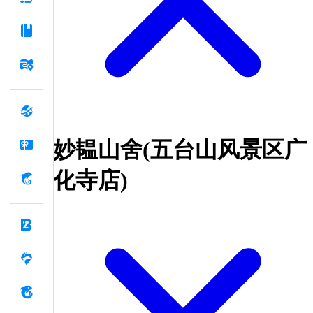
妙韫山舍(五台山风景区广
化寺店)